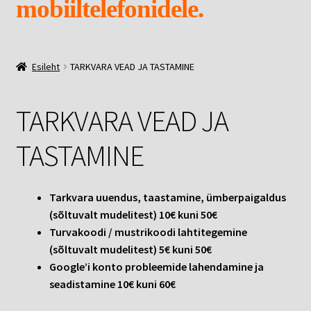
mobiiltelefonidele.
EKRAANI KAITSEKLAASID.
Esileht
TARKVARA VEAD JA TASTAMINE
E-POOD
Ava
MEIST
TARKVARA VEAD JA
alamm
TASTAMINE
Tarkvara uuendus, taastamine, ümberpaigaldus
(sõltuvalt mudelitest) 10€ kuni 50€
Turvakoodi / mustrikoodi lahtitegemine
(sõltuvalt mudelitest) 5€ kuni 50€
Google’i konto probleemide lahendamine ja
seadistamine 10€ kuni 60€