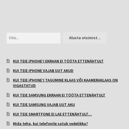
Otsi
Alusta otsimist...
KUI TEIE iPHOHE’I EKRAAN EI TÖÖTA ETTENÄHTULT
KUI TEIE iPHONE VAJAB UUT AKUD
KUI TEIE iPHONE’I TAGUMINE KLAAS VÕI KAAMERAKLAAS ON
VIGASTATUD
KUI TEIE SAMSUNG EKRAAN EI TÖÖTA ETTENÄHTULT
KUI TEIE SAMSUNG VAJAB UUT AKU
KUI TEIE SMARTFONE EI LAE ETTENÄHTULT…
Mida teha, kui telefonile satub vedelikku?