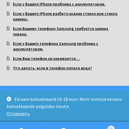
Если у Вашего iPhone проблема с аккумулятором.
Если у Вашего iPhone разбито заднее стекло или стекло
камеры.
Если Вашему телефону Samsung требуется замена
экрана.
Если у Вашего телефона Samsung проблема с
аккумулятором.
Если Ваш телефон не заряжается…
Что делать, если в телефон попала вода?
Ekraani kaitseklaasid 10-18 euro. Meilt ostetud ekraani
kaitseklaaside paigaldus tasuta.
Copyright 2026 © LIMIKON OÜ
Отклонить
0