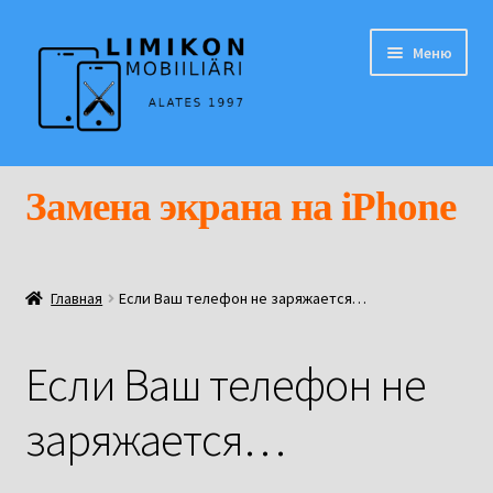
Перейти
Перейти
Меню
к
к
навигации
содержимому
Развер
Русский
вложен
Замена экрана на iPhone
меню
Если мобильный телефон не исправен…
Развер
Если Вашему телефону требуется замена экрана.
Главная
Если Ваш телефон не заряжается…
вложен
меню
Развер
Если у Вашего смартфона проблема с аккумулятором.
вложен
Если Ваш телефон не
меню
Если Ваш телефон не заряжается…
заряжается…
Если у Вашего iPhone разбито заднее стекло или стекло
камеры.