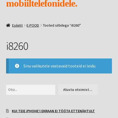
mobiiltelefonidele.
EKRAANI KAITSEKLAASID.
Esileht
E-POOD
Tooted siltidega “i8260”
E-POOD
Ava
MEIST
i8260
alamm
Sinu valikutele vastavaid tooteid ei leidu.
Otsi
Alusta otsimist...
KUI TEIE iPHOHE’I EKRAAN EI TÖÖTA ETTENÄHTULT